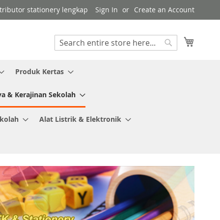
tributor stationery lengkap
Sign In
Create an Account
My Cart
Search
Search
Produk Kertas
ya & Kerajinan Sekolah
ekolah
Alat Listrik & Elektronik