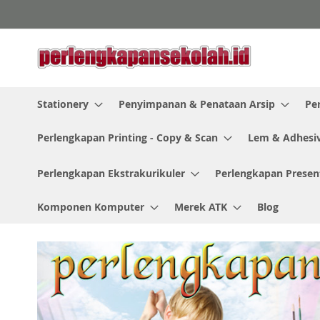
Skip
to
Content
Stationery
Penyimpanan & Penataan Arsip
Pe
Perlengkapan Printing - Copy & Scan
Lem & Adhesi
Perlengkapan Ekstrakurikuler
Perlengkapan Presen
Komponen Komputer
Merek ATK
Blog