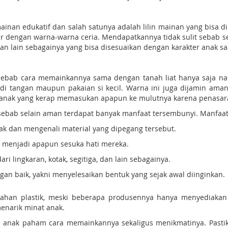
mainan edukatif dan salah satunya adalah lilin mainan yang bisa 
hadir dengan warna-warna ceria. Mendapatkannya tidak sulit sebab 
an lain sebagainya yang bisa disesuaikan dengan karakter anak sa
at, sebab cara memainkannya sama dengan tanah liat hanya saja n
 di tangan maupun pakaian si kecil. Warna ini juga dijamin a
-anak yang kerap memasukan apapun ke mulutnya karena penasar
sebab selain aman terdapat banyak manfaat tersembunyi. Manfaat 
ak dan mengenali material yang dipegang tersebut.
k menjadi apapun sesuka hati mereka.
lingkaran, kotak, segitiga, dan lain sebagainya.
n baik, yakni menyelesaikan bentuk yang sejak awal diinginkan.
ahan plastik, meski beberapa produsennya hanya menyediakan lil
narik minat anak.
 anak paham cara memainkannya sekaligus menikmatinya. Pastika