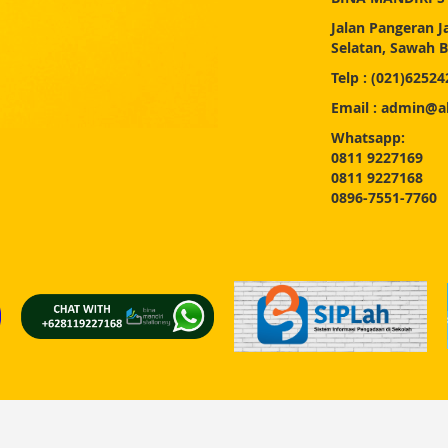
Jalan Pangeran 
Selatan, Sawah B
Telp : (021)62524
Email : admin@al
Whatsapp:
0811 9227169
0811 9227168
0896-7551-7760