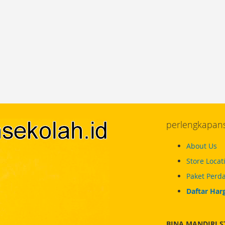
perlengkapans
About Us
Store Locat
Paket Perda
Daftar Har
BINA MANDIRI S